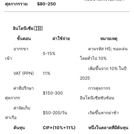
ศุลกากรรวม
$80-250
อินโดนีเซีย 🇮🇩
ขั้นตอน
ค่าใช้จ่าย
หมายเหตุ
อากรขา
ตามรหัส HS; ของเล่น
5-15%
เข้า
โดยทั่วไป 10%
เพิ่มขึ้นจาก 10% ในปี
VAT (PPN)
11%
2025
ค่าที่ปรึกษา
การศุลกากร
$150-300
ศุลกากร
อินโดนีเซียซับซ้อน
ค่าจัดเก็บ
$50-200/วัน
เกิดขึ้นหากล่าช้า
ท่าเรือ
ต้นทุน
CIF×(10%+11%)
หนึ่งในตลาดที่มีต้นทุน