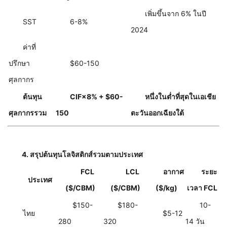
เพิ่มขึ้นจาก 6% ในปี
SST
6-8%
2024
ค่าที่
ปรึกษา
$60-150
ศุลกากร
ต้นทุน
CIF×8% + $60-
หนึ่งในต่ำที่สุดในเอเชีย
ศุลกากรรวม
150
ตะวันออกเฉียงใต้
4. สรุปต้นทุนโลจิสติกส์รวมตามประเทศ
FCL
LCL
อากาศ
ระยะ
ประเทศ
($/CBM)
($/CBM)
($/kg)
เวลา FCL
$150-
$180-
10-
ไทย
$5-12
280
320
14 วัน