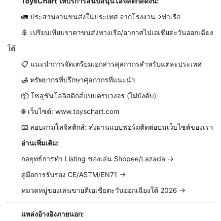
ToysChart ให้บริการสนับสนุนโลจิสติกส์ดังนี้:
🚛 ประสานงานขนส่งในประเทศ จากโรงงาน→ท่าเรือ
🚢 เปรียบเทียบราคาขนส่งทางเรือ/อากาศไปเอเชียตะวันออกเฉียง
ใต้
📋 แนะนำการจัดเตรียมเอกสารศุลกากรสำหรับแต่ละประเทศ
🛃 ทรัพยากรที่ปรึกษาศุลกากรที่แนะนำ
📦 โซลูชันโลจิสติกส์แบบครบวงจร (ไม่บังคับ)
🌐 เว็บไซต์: www.toyschart.com
📧 สอบถามโลจิสติกส์: ส่งผ่านแบบฟอร์มติดต่อบนเว็บไซต์ของเรา
อ่านเพิ่มเติม:
กลยุทธ์การทำ Listing ของเล่น Shopee/Lazada →
คู่มือการรับรอง CE/ASTM/EN71 →
หมวดหมู่ของเล่นขายดีเอเชียตะวันออกเฉียงใต้ 2026 →
แหล่งอ้างอิงภายนอก: