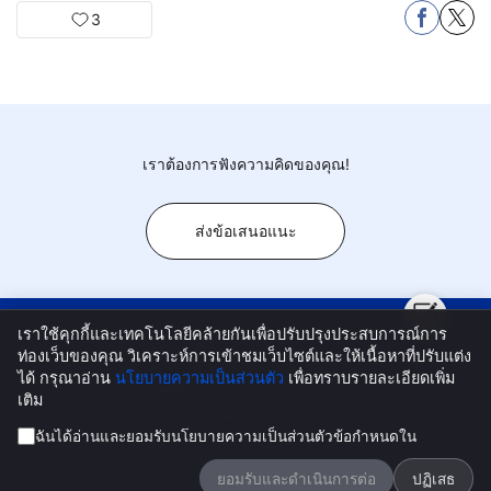
3
เราต้องการฟังความคิดของคุณ!
ส่งข้อเสนอแนะ
เราใช้คุกกี้และเทคโนโลยีคล้ายกันเพื่อปรับปรุงประสบการณ์การ
ท่องเว็บของคุณ วิเคราะห์การเข้าชมเว็บไซต์และให้เนื้อหาที่ปรับแต่ง
ศูนย์สินค้า
เกี่ยวกับเรา
บล็อก
ติดต่อเรา
ศูนย์ลูกค้า
ได้ กรุณาอ่าน
นโยบายความเป็นส่วนตัว
เพื่อทราบรายละเอียดเพิ่ม
ความช่วยเหลือผู้ใช้
นโยบายความเป็นส่วนตัว
เติม
Email:
ที่อยู่:
ฉันได้อ่านและยอมรับ
นโยบายความเป็นส่วนตัว
ข้อกำหนดใน
Copyright © 2025-2026 www.toyschart.com All Rights
Reserved
ยอมรับและดำเนินการต่อ
ปฏิเสธ