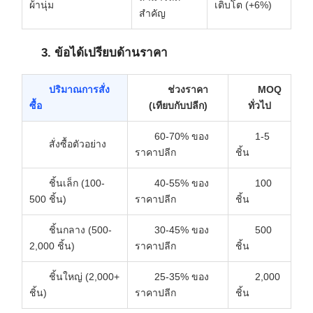
ผ้านุ่ม
เติบโต (+6%)
สำคัญ
3. ข้อได้เปรียบด้านราคา
ปริมาณการสั่ง
ช่วงราคา
MOQ
ซื้อ
(เทียบกับปลีก)
ทั่วไป
60-70% ของ
1-5
สั่งซื้อตัวอย่าง
ราคาปลีก
ชิ้น
ชิ้นเล็ก (100-
40-55% ของ
100
500 ชิ้น)
ราคาปลีก
ชิ้น
ชิ้นกลาง (500-
30-45% ของ
500
2,000 ชิ้น)
ราคาปลีก
ชิ้น
ชิ้นใหญ่ (2,000+
25-35% ของ
2,000
ชิ้น)
ราคาปลีก
ชิ้น