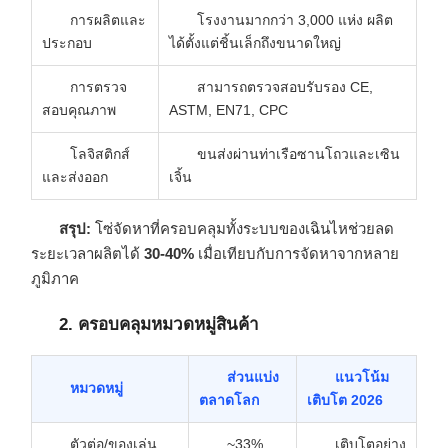
การผลิตและ
โรงงานมากกว่า 3,000 แห่ง ผลิต
ประกอบ
ได้ตั้งแต่ชิ้นเล็กถึงขนาดใหญ่
การตรวจ
สามารถตรวจสอบรับรอง CE,
สอบคุณภาพ
ASTM, EN71, CPC
โลจิสติกส์
ขนส่งผ่านท่าเรือซานโถวและเซิน
และส่งออก
เจิ้น
สรุป:
โซ่จัดหาที่ครอบคลุมทั้งระบบของเฉินไหช่วยลด
ระยะเวลาผลิตได้
30-40%
เมื่อเทียบกับการจัดหาจากหลาย
ภูมิภาค
2. ครอบคลุมหมวดหมู่สินค้า
ส่วนแบ่ง
แนวโน้ม
หมวดหมู่
ตลาดโลก
เติบโต 2026
ตัวต่อ/ของเล่น
~33%
เติบโตอย่าง