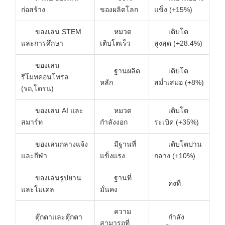
ก่อสร้าง
ของผลิตโลก
แข็ง (+15%)
ของเล่น STEM
หมวด
เติบโต
และการศึกษา
เติบโตเร็ว
สูงสุด (+28.4%)
ของเล่น
ฐานผลิต
เติบโต
รีโมทคอนโทรล
หลัก
สม่ำเสมอ (+8%)
(รถ,โดรน)
ของเล่น AI และ
หมวด
เติบโต
สมาร์ท
กำลังงอก
ระเบิด (+35%)
ของเล่นกลางแจ้ง
มีฐานที่
เติบโตปาน
และกีฬา
แข็งแรง
กลาง (+10%)
ของเล่นรูปยาน
ฐานที่
คงที่
และโมเดล
มั่นคง
ความ
ตุ๊กตาและตุ๊กตา
กำลัง
สามารถที่