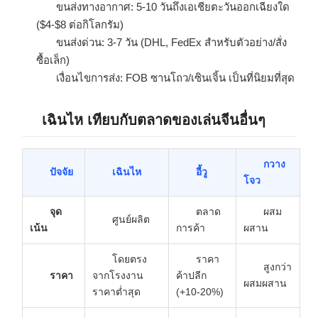
ขนส่งทางอากาศ: 5-10 วันถึงเอเชียตะวันออกเฉียงใด
($4-$8 ต่อกิโลกรัม)
ขนส่งด่วน: 3-7 วัน (DHL, FedEx สำหรับตัวอย่าง/สั่ง
ซื้อเล็ก)
เงื่อนไขการส่ง: FOB ซานโถว/เซินเจิ้น เป็นที่นิยมที่สุด
เฉินไห เทียบกับตลาดของเล่นจีนอื่นๆ
กวาง
ปัจจัย
เฉินไห
อี้วู
โจว
จุด
ตลาด
ผสม
ศูนย์ผลิต
เน้น
การค้า
ผสาน
โดยตรง
ราคา
สูงกว่า
ราคา
จากโรงงาน
ค้าปลีก
ผสมผสาน
ราคาต่ำสุด
(+10-20%)