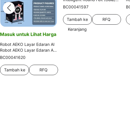
NORA Electric Felt AI
El
BC00041597
B
Intelligent Round Felt (Gula)
R
Tambah ke
RFQ
Keranjang
Masuk untuk Lihat Harga
Robot AEKO Layar Edaran AI
Robot AEKO Layar Edaran AI
Robot AEKO
BC00041620
Tambah ke
RFQ
Keranjang