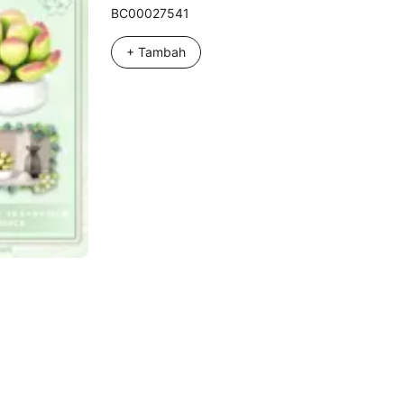
BC00027541
+ Tambah