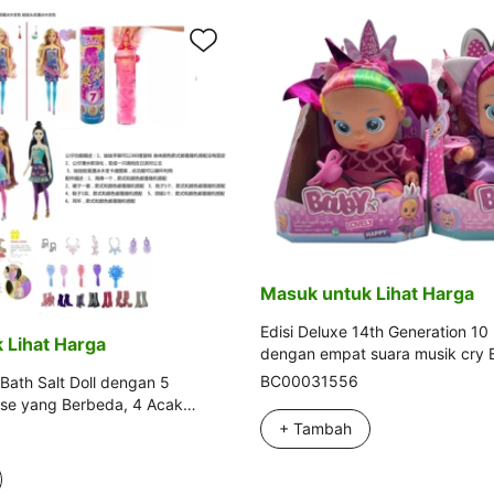
Masuk untuk Lihat Harga
Edisi Deluxe 14th Generation 10 
 Lihat Harga
dengan empat suara musik cry B
Fritti dengan fungsi aliran air m
BC00031556
 Bath Salt Doll dengan 5
botol serap air, dengan puting. 
ise yang Berbeda, 4 Acak
pemanasan dengan sabuk fluff. 
CS
+ Tambah
pemanasan dengan sabuk fluff. 
pemanasan dengan sabuk fluff. 
potong set 2 campuran