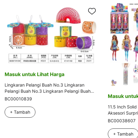
Masuk untuk Lihat Harga
Lingkaran Pelangi Buah No.3 Lingkaran
Pelangi Buah No.3 Lingkaran Pelangi Buah
Masuk untuk
No.3
BC00010839
11.5 Inch Solid
+ Tambah
Aksesori Surpr
Campuran 6P
BC00038607
+ Tambah