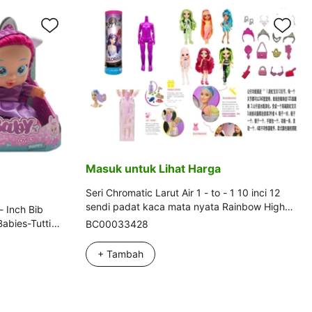
Masuk untuk Lihat Harga
Seri Chromatic Larut Air 1 - to - 1 10 inci 12
sendi padat kaca mata nyata Rainbow High
- Inch Bib
Rainbow High High School Baby 6 campuran
abies-Tutti
BC00033428
ata, dengan
Fungsi
+ Tambah
Fungsi
Fungsi
Pakaian 2