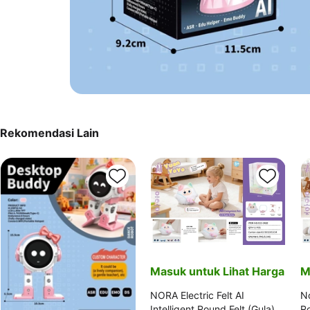
Rekomendasi Lain
Masuk untuk Lihat Harga
M
NORA Electric Felt AI
No
Intelligent Round Felt (Gula)
R