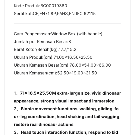
Kode Produk:BC00019360
Sertifikat:CE,EN71,8P,PAHS,EN IEC 62115
Cara Pengemasan:Window Box (with handle)
Jumlah per Kemasan Besar:8
Berat Kotor/Bersih(kg):17.7/15.2​
Ukuran Produk(cm):71.00x16.50*25.50
Ukuran Kemasan Besar(cm):78.00x54.00x66.00
Ukuran Kemasan(cm):52.50x19.00x31.50
1、71×16.5×25.5CM extra-large size, vivid dinosaur
appearance, strong visual impact and immersion
2、Bionic movement functions, walking, gliding, fo
ur-leg coordination, head shaking and tail wagging,
restore real dinosaur actions
3、Head touch interaction function, respond to kid