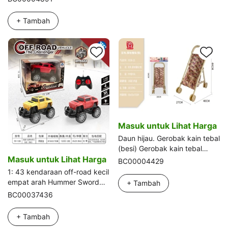
+ Tambah
Masuk untuk Lihat Harga
Daun hijau. Gerobak kain tebal
(besi) Gerobak kain tebal
Masuk untuk Lihat Harga
(besi) Gerobak kain tebal
BC00004429
(besi)
1: 43 kendaraan off-road kecil
empat arah Hummer Sword
+ Tambah
Tiger (roda丙, lampu berkedip
BC00037436
merah dan biru di bawah
mobil)
+ Tambah