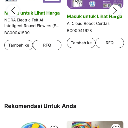
Masuk untuk Lihat Harga
Masuk untuk Lihat Harga
NORA Electric Felt AI
AI Cloud Robot Cerdas
Intelligent Round Flowers (Fuf)
BC00041628
NORA Electric Flowers AI
BC00041599
Intelligent Round Flowers (Fuf)
Tambah ke
RFQ
Tambah ke
RFQ
Keranjang
Keranjang
Rekomendasi Untuk Anda