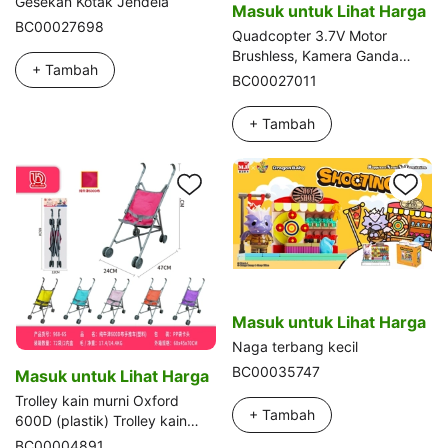
Gesekan Kotak Jendela
Masuk untuk Lihat Harga
BC00027698
Quadcopter 3.7V Motor
Brushless, Kamera Ganda
+ Tambah
Optical Flow WiFi
BC00027011
+ Tambah
Masuk untuk Lihat Harga
Naga terbang kecil
BC00035747
Masuk untuk Lihat Harga
Trolley kain murni Oxford
+ Tambah
600D (plastik) Trolley kain
murni Oxford 600D (plastik)
BC00004891