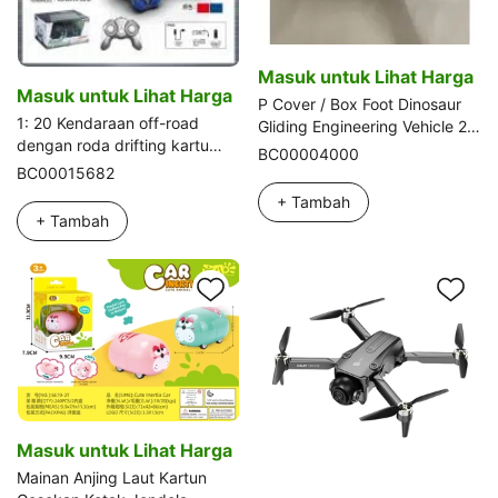
Masuk untuk Lihat Harga
Masuk untuk Lihat Harga
P Cover / Box Foot Dinosaur
1: 20 Kendaraan off-road
Gliding Engineering Vehicle 2
dengan roda drifting kartu
pcs (2 campuran)
BC00004000
pendek
BC00015682
+ Tambah
+ Tambah
Masuk untuk Lihat Harga
Mainan Anjing Laut Kartun