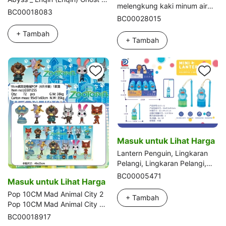
melengkung kaki minum air
the Battle of the Abyss
BC00018083
kencing boneka wanita +
BC00028015
banyak aksesori
+ Tambah
+ Tambah
Masuk untuk Lihat Harga
Lantern Penguin, Lingkaran
Pelangi, Lingkaran Pelangi,
Lingkaran Pelangi, Lingkaran
BC00005471
Masuk untuk Lihat Harga
Pelangi
Pop 10CM Mad Animal City 2
+ Tambah
Pop 10CM Mad Animal City 2
Pop 10CM Mad Animal City 2
BC00018917