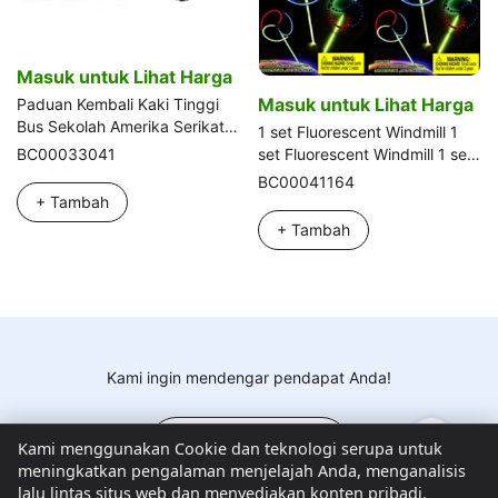
Masuk untuk Lihat Harga
Masuk untuk Lihat Harga
Paduan Kembali Kaki Tinggi
Bus Sekolah Amerika Serikat
1 set Fluorescent Windmill 1
8PCS
set Fluorescent Windmill 1 set
BC00033041
Fluorescent Windmill
BC00041164
+ Tambah
+ Tambah
Kami ingin mendengar pendapat Anda!
Kirim Umpan Balik
Kami menggunakan Cookie dan teknologi serupa untuk
meningkatkan pengalaman menjelajah Anda, menganalisis
lalu lintas situs web dan menyediakan konten pribadi.