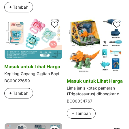
+ Tambah
Masuk untuk Lihat Harga
Kepiting Goyang Gigitan Bayi
Masuk untuk Lihat Harga
BC00027659
Lima jenis kotak pameran
+ Tambah
(Trigatosaurus) dibongkar dan
dibongkar dinosaurus 5IN1
BC00034767
robot yang dapat disatukan
DIY obeng listrik cataptor
+ Tambah
hisap peluru