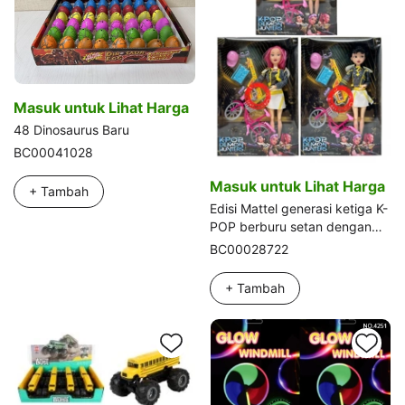
Masuk untuk Lihat Harga
48 Dinosaurus Baru
BC00041028
Masuk untuk Lihat Harga
+ Tambah
Edisi Mattel generasi ketiga K-
POP berburu setan dengan
cahaya musik 11,5 inci 12
BC00028722
sendi solid setan berburu,
dengan sepeda mini dengan
+ Tambah
set gitar