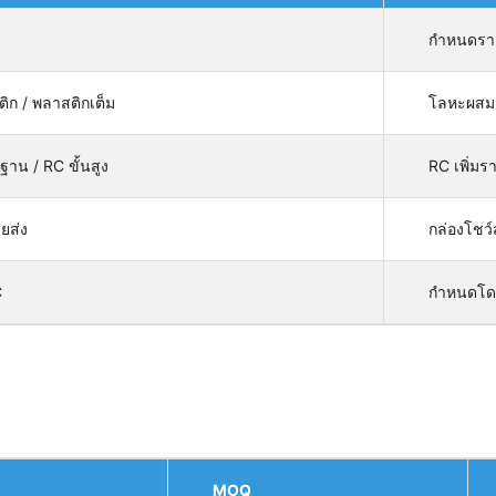
กำหนดราค
ิก / พลาสติกเต็ม
โลหะผสมเต
ฐาน / RC ขั้นสูง
RC เพิ่มร
ายส่ง
กล่องโชว
C
กำหนดโด
MOQ