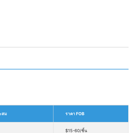
ะสม
ราคา FOB
$15-60/ชิ้น